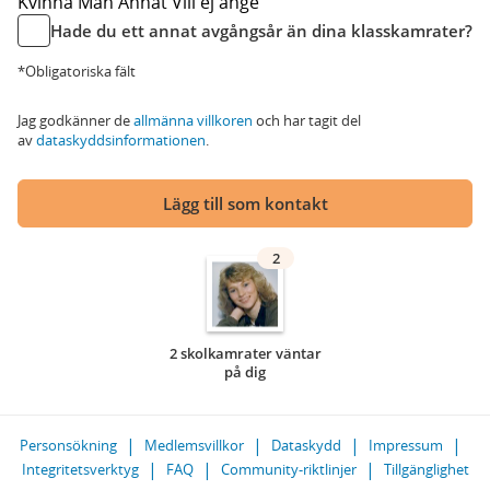
Kvinna
Man
Annat
Vill ej ange
Hade du ett annat avgångsår än dina klasskamrater?
*Obligatoriska fält
Jag godkänner de
allmänna villkoren
och har tagit del
av
dataskyddsinformationen
.
Lägg till som kontakt
2
2 skolkamrater väntar
på dig
Personsökning
Medlemsvillkor
Dataskydd
Impressum
Integritetsverktyg
FAQ
Community-riktlinjer
Tillgänglighet