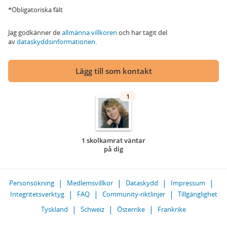
*Obligatoriska fält
Jag godkänner de
allmänna villkoren
och har tagit del
av
dataskyddsinformationen
.
Lägg till som kontakt
1
1 skolkamrat väntar
på dig
Personsökning
Medlemsvillkor
Dataskydd
Impressum
Integritetsverktyg
FAQ
Community-riktlinjer
Tillgänglighet
Tyskland
Schweiz
Österrike
Frankrike