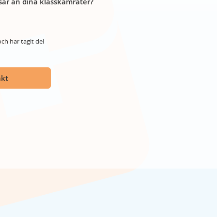
år än dina klasskamrater?
ch har tagit del
akt