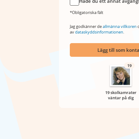
Hade du ett annat avgångs
*Obligatoriska fält
Jag godkänner de
allmänna villkoren
o
av
dataskyddsinformationen
.
Lägg till som kont
19
19 skolkamrater
väntar på dig