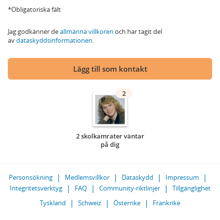
*Obligatoriska fält
Jag godkänner de
allmänna villkoren
och har tagit del
av
dataskyddsinformationen
.
Lägg till som kontakt
2
2 skolkamrater väntar
på dig
Personsökning
Medlemsvillkor
Dataskydd
Impressum
Integritetsverktyg
FAQ
Community-riktlinjer
Tillgänglighet
Tyskland
Schweiz
Österrike
Frankrike