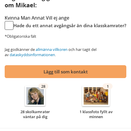
om Mikael:
Kvinna
Man
Annat
Vill ej ange
Hade du ett annat avgångsår än dina klasskamrater?
*Obligatoriska fält
Jag godkänner de
allmänna villkoren
och har tagit del
av
dataskyddsinformationen
.
Lägg till som kontakt
28
1
28 skolkamrater
1 klassfoto fyllt av
väntar på dig
minnen