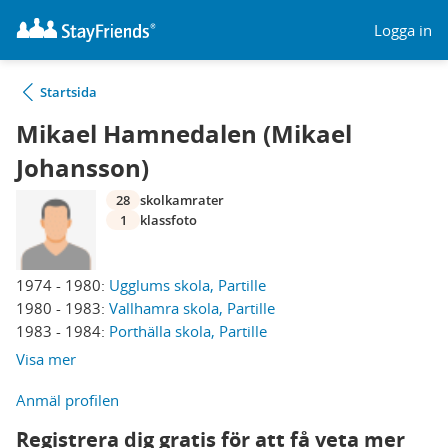
Logga in
Startsida
Mikael Hamnedalen (Mikael
Johansson)
28
skolkamrater
1
klassfoto
1974 - 1980:
Ugglums skola, Partille
1980 - 1983:
Vallhamra skola, Partille
1983 - 1984:
Porthälla skola, Partille
Visa mer
Anmäl profilen
Registrera dig gratis för att få veta mer