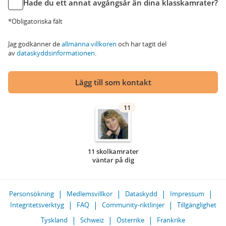
Hade du ett annat avgångsår än dina klasskamrater?
*Obligatoriska fält
Jag godkänner de
allmänna villkoren
och har tagit del
av
dataskyddsinformationen
.
Lägg till som kontakt
11
11 skolkamrater
väntar på dig
Personsökning
Medlemsvillkor
Dataskydd
Impressum
Integritetsverktyg
FAQ
Community-riktlinjer
Tillgänglighet
Tyskland
Schweiz
Österrike
Frankrike