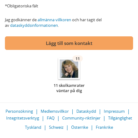
*Obligatoriska fält
Jag godkänner de
allmänna villkoren
och har tagit del
av
dataskyddsinformationen
.
Lägg till som kontakt
11
11 skolkamrater
väntar på dig
Personsökning
Medlemsvillkor
Dataskydd
Impressum
Integritetsverktyg
FAQ
Community-riktlinjer
Tillgänglighet
Tyskland
Schweiz
Österrike
Frankrike