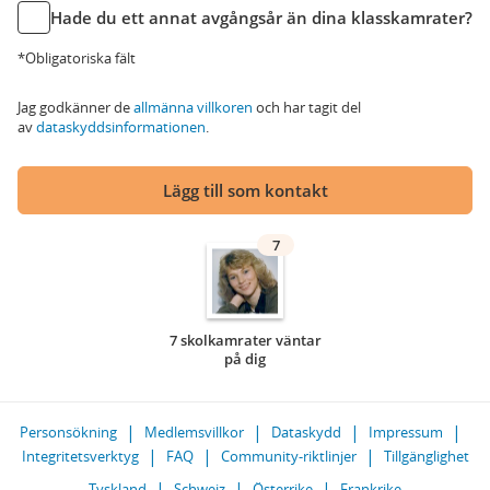
Hade du ett annat avgångsår än dina klasskamrater?
*Obligatoriska fält
Jag godkänner de
allmänna villkoren
och har tagit del
av
dataskyddsinformationen
.
Lägg till som kontakt
7
7 skolkamrater väntar
på dig
Personsökning
Medlemsvillkor
Dataskydd
Impressum
Integritetsverktyg
FAQ
Community-riktlinjer
Tillgänglighet
Tyskland
Schweiz
Österrike
Frankrike