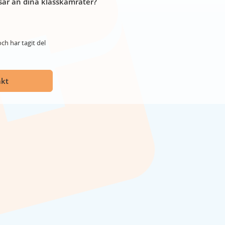
år än dina klasskamrater?
ch har tagit del
akt