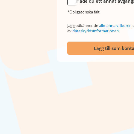
Hade du ett annat avgångs
*Obligatoriska fält
Jag godkänner de
allmänna villkoren
o
av
dataskyddsinformationen
.
Lägg till som kont