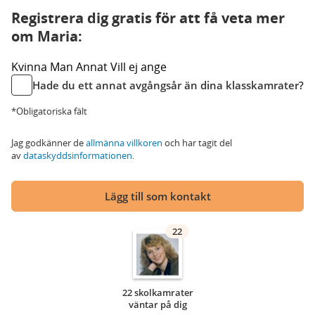
Registrera dig gratis för att få veta mer
om Maria:
Kvinna
Man
Annat
Vill ej ange
Hade du ett annat avgångsår än dina klasskamrater?
*Obligatoriska fält
Jag godkänner de
allmänna villkoren
och har tagit del
av
dataskyddsinformationen
.
Lägg till som kontakt
22
22 skolkamrater
väntar på dig