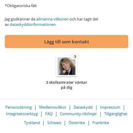
*Obligatoriska fält
Jag godkänner de
allmänna villkoren
och har tagit del
av
dataskyddsinformationen
.
Lägg till som kontakt
3
3 skolkamrater väntar
på dig
Personsökning
Medlemsvillkor
Dataskydd
Impressum
Integritetsverktyg
FAQ
Community-riktlinjer
Tillgänglighet
Tyskland
Schweiz
Österrike
Frankrike