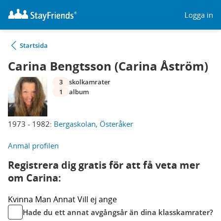
Logga in
Startsida
Carina Bengtsson (Carina Åström)
3
skolkamrater
1
album
1973 - 1982:
Bergaskolan, Österåker
Anmäl profilen
Registrera dig gratis för att få veta mer
om Carina:
Kvinna
Man
Annat
Vill ej ange
Hade du ett annat avgångsår än dina klasskamrater?