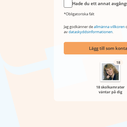
Hade du ett annat avgångs
*Obligatoriska fält
Jag godkänner de
allmänna villkoren
o
av
dataskyddsinformationen
.
Lägg till som kont
18
18 skolkamrater
väntar på dig