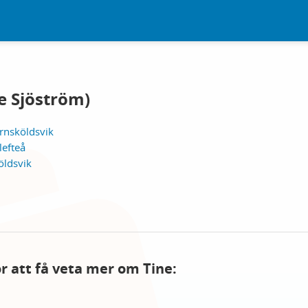
e Sjöström)
rnsköldsvik
lefteå
öldsvik
ör att få veta mer om Tine: