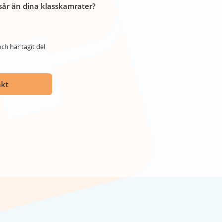
år än dina klasskamrater?
ch har tagit del
akt