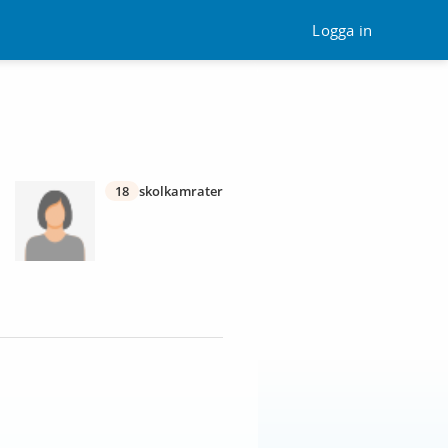
Logga in
18
skolkamrater