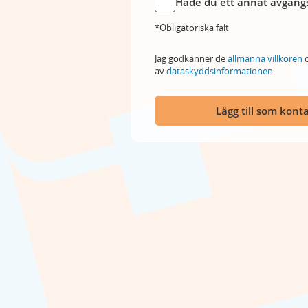
Hade du ett annat avgångs
*Obligatoriska fält
Jag godkänner de
allmänna villkoren
o
av
dataskyddsinformationen
.
Lägg till som kont