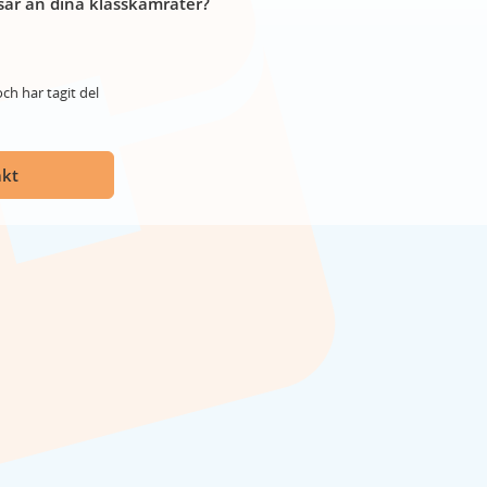
år än dina klasskamrater?
ch har tagit del
akt