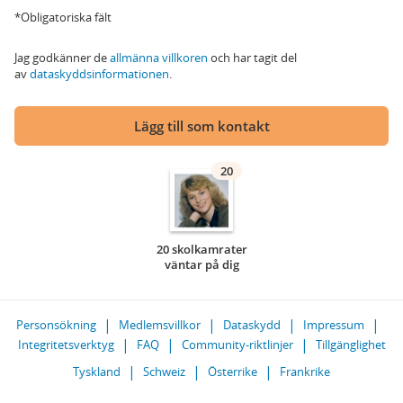
*Obligatoriska fält
Jag godkänner de
allmänna villkoren
och har tagit del
av
dataskyddsinformationen
.
Lägg till som kontakt
20
20 skolkamrater
väntar på dig
Personsökning
Medlemsvillkor
Dataskydd
Impressum
Integritetsverktyg
FAQ
Community-riktlinjer
Tillgänglighet
Tyskland
Schweiz
Österrike
Frankrike