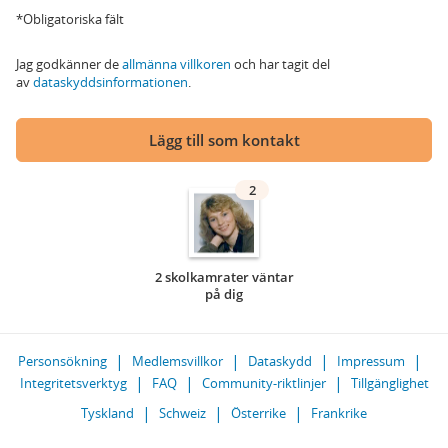
*Obligatoriska fält
Jag godkänner de
allmänna villkoren
och har tagit del
av
dataskyddsinformationen
.
Lägg till som kontakt
2
2 skolkamrater väntar
på dig
Personsökning
Medlemsvillkor
Dataskydd
Impressum
Integritetsverktyg
FAQ
Community-riktlinjer
Tillgänglighet
Tyskland
Schweiz
Österrike
Frankrike