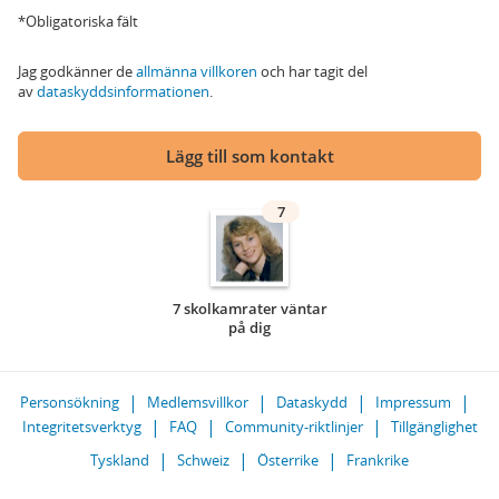
*Obligatoriska fält
Jag godkänner de
allmänna villkoren
och har tagit del
av
dataskyddsinformationen
.
Lägg till som kontakt
7
7 skolkamrater väntar
på dig
Personsökning
Medlemsvillkor
Dataskydd
Impressum
Integritetsverktyg
FAQ
Community-riktlinjer
Tillgänglighet
Tyskland
Schweiz
Österrike
Frankrike