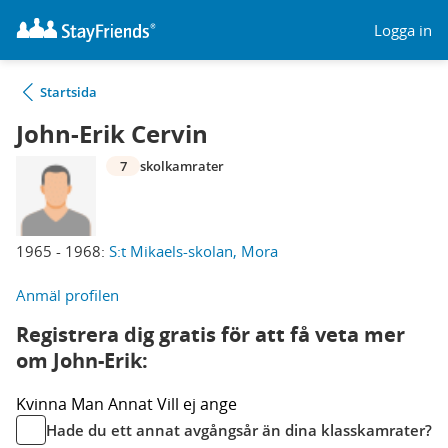
Logga in
Startsida
John-Erik Cervin
7
skolkamrater
1965 - 1968:
S:t Mikaels-skolan, Mora
Anmäl profilen
Registrera dig gratis för att få veta mer
om John-Erik:
Kvinna
Man
Annat
Vill ej ange
Hade du ett annat avgångsår än dina klasskamrater?