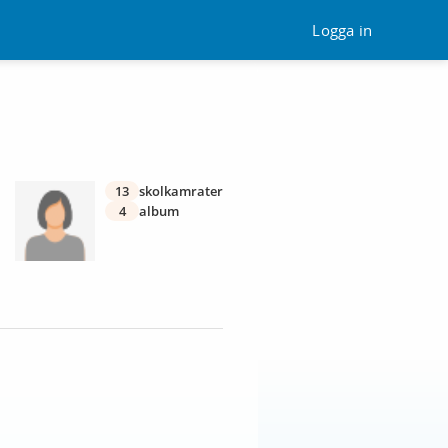
Logga in
13
skolkamrater
4
album