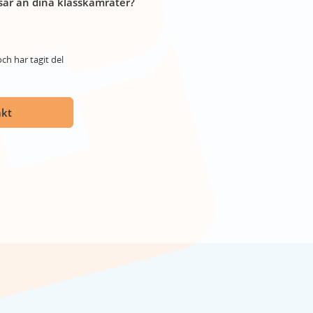
år än dina klasskamrater?
ch har tagit del
akt