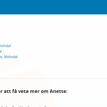
Mölndal
l
t, Mölndal
för att få veta mer om Anette: