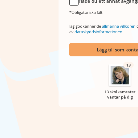
Hade du ett annat avgångs
*Obligatoriska fält
Jag godkänner de
allmänna villkoren
o
av
dataskyddsinformationen
.
Lägg till som kont
13
13 skolkamrater
väntar på dig