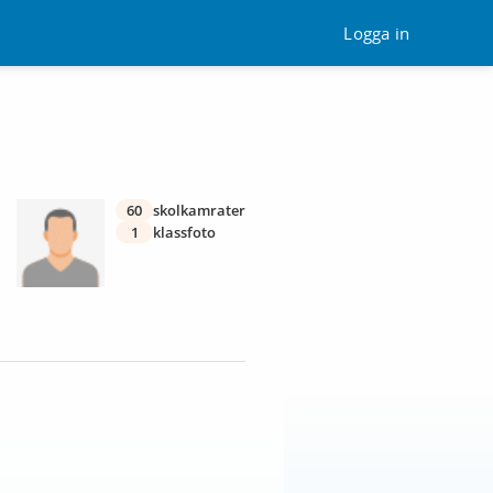
Logga in
60
skolkamrater
1
klassfoto