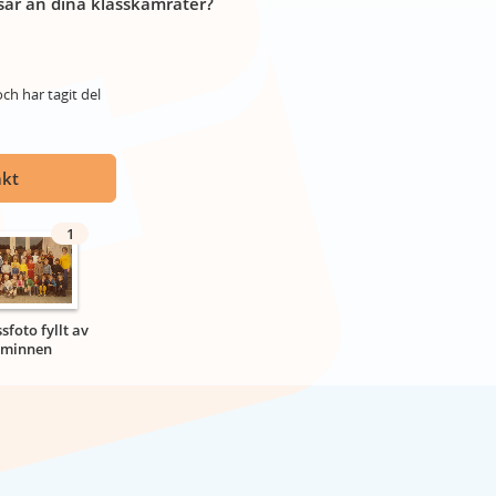
år än dina klasskamrater?
ch har tagit del
akt
1
ssfoto fyllt av
minnen