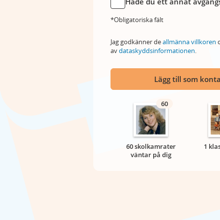
Hade du ett annat avgångs
*Obligatoriska fält
Jag godkänner de
allmänna villkoren
o
av
dataskyddsinformationen
.
Lägg till som kont
60
60 skolkamrater
1 kla
väntar på dig