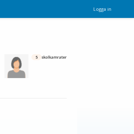
Logga in
5
skolkamrater