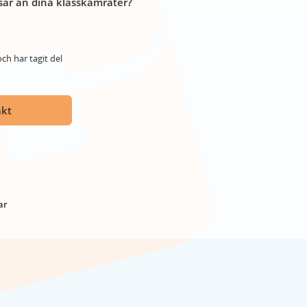
år än dina klasskamrater?
ch har tagit del
akt
ar