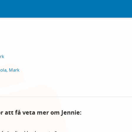
rk
ola, Mark
ör att få veta mer om Jennie: