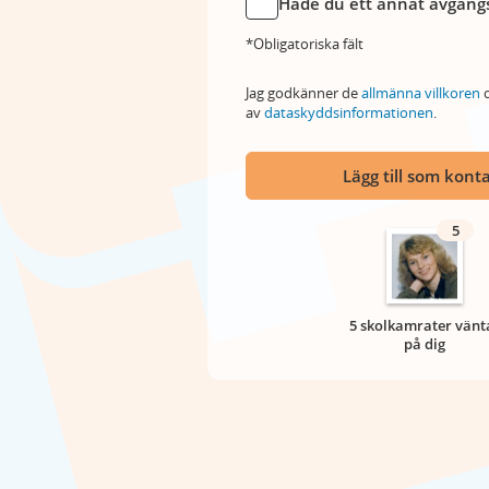
Hade du ett annat avgångs
*Obligatoriska fält
Jag godkänner de
allmänna villkoren
o
av
dataskyddsinformationen
.
Lägg till som kont
5
5 skolkamrater vänt
på dig