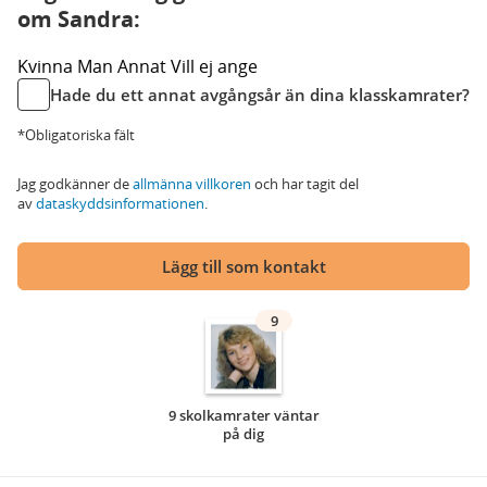
om Sandra:
Kvinna
Man
Annat
Vill ej ange
Hade du ett annat avgångsår än dina klasskamrater?
*Obligatoriska fält
Jag godkänner de
allmänna villkoren
och har tagit del
av
dataskyddsinformationen
.
Lägg till som kontakt
9
9 skolkamrater väntar
på dig