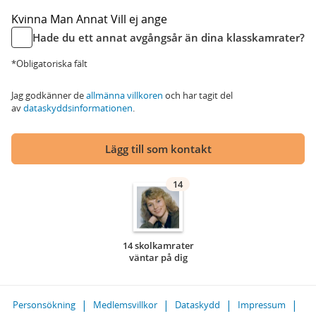
Kvinna
Man
Annat
Vill ej ange
Hade du ett annat avgångsår än dina klasskamrater?
*Obligatoriska fält
Jag godkänner de
allmänna villkoren
och har tagit del
av
dataskyddsinformationen
.
Lägg till som kontakt
14
14 skolkamrater
väntar på dig
Personsökning
Medlemsvillkor
Dataskydd
Impressum