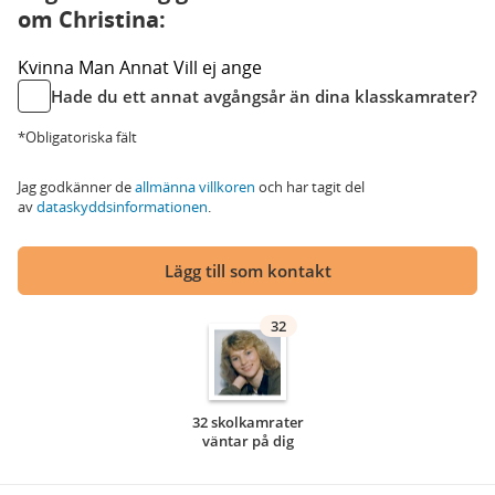
om Christina:
Kvinna
Man
Annat
Vill ej ange
Hade du ett annat avgångsår än dina klasskamrater?
*Obligatoriska fält
Jag godkänner de
allmänna villkoren
och har tagit del
av
dataskyddsinformationen
.
Lägg till som kontakt
32
32 skolkamrater
väntar på dig