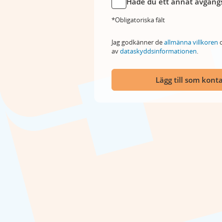
Hade du ett annat avgångs
*Obligatoriska fält
Jag godkänner de
allmänna villkoren
o
av
dataskyddsinformationen
.
Lägg till som kont