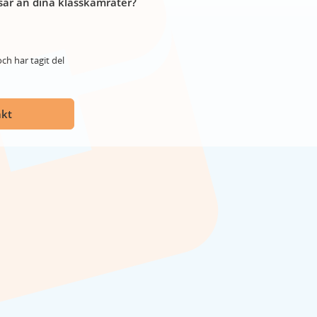
år än dina klasskamrater?
ch har tagit del
akt