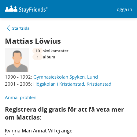
Logga in
Startsida
Mattias Löwius
10
skolkamrater
1
album
1990 - 1992:
Gymnasieskolan Spyken, Lund
2001 - 2005:
Högskolan i Kristianstad, Kristianstad
Anmäl profilen
Registrera dig gratis för att få veta mer
om Mattias:
Kvinna
Man
Annat
Vill ej ange