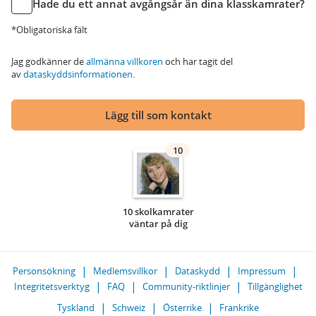
Hade du ett annat avgångsår än dina klasskamrater?
*Obligatoriska fält
Jag godkänner de
allmänna villkoren
och har tagit del
av
dataskyddsinformationen
.
Lägg till som kontakt
10
10 skolkamrater
väntar på dig
Personsökning
Medlemsvillkor
Dataskydd
Impressum
Integritetsverktyg
FAQ
Community-riktlinjer
Tillgänglighet
Tyskland
Schweiz
Österrike
Frankrike