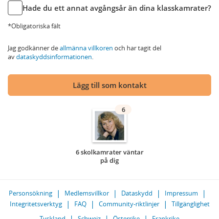
Hade du ett annat avgångsår än dina klasskamrater?
*Obligatoriska fält
Jag godkänner de
allmänna villkoren
och har tagit del
av
dataskyddsinformationen
.
Lägg till som kontakt
6
6 skolkamrater väntar
på dig
Personsökning
Medlemsvillkor
Dataskydd
Impressum
Integritetsverktyg
FAQ
Community-riktlinjer
Tillgänglighet
Tyskland
Schweiz
Österrike
Frankrike