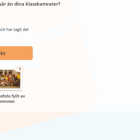
år än dina klasskamrater?
ch har tagit del
akt
1
ssfoto fyllt av
minnen