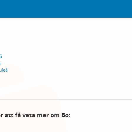
eå
å
uleå
ör att få veta mer om Bo: