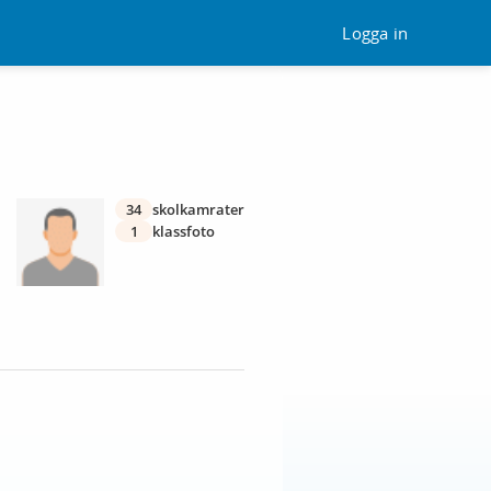
Logga in
34
skolkamrater
1
klassfoto