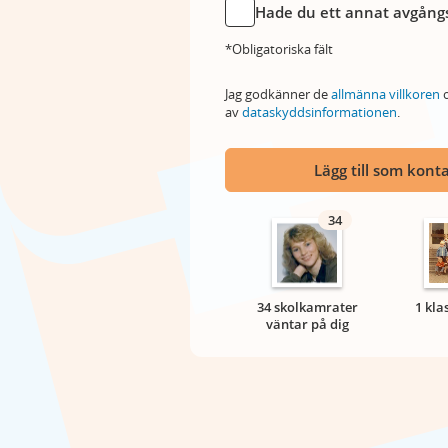
Hade du ett annat avgångs
*Obligatoriska fält
Jag godkänner de
allmänna villkoren
o
av
dataskyddsinformationen
.
Lägg till som kont
34
34 skolkamrater
1 kla
väntar på dig