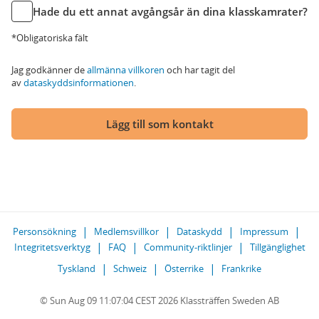
Hade du ett annat avgångsår än dina klasskamrater?
*Obligatoriska fält
Jag godkänner de
allmänna villkoren
och har tagit del
av
dataskyddsinformationen
.
Lägg till som kontakt
Personsökning
Medlemsvillkor
Dataskydd
Impressum
Integritetsverktyg
FAQ
Community-riktlinjer
Tillgänglighet
Tyskland
Schweiz
Österrike
Frankrike
© Sun Aug 09 11:07:04 CEST 2026 Klassträffen Sweden AB