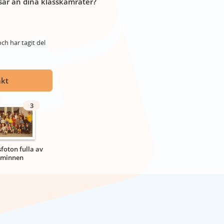
år än dina klasskamrater?
ch har tagit del
akt
3
sfoton fulla av
minnen