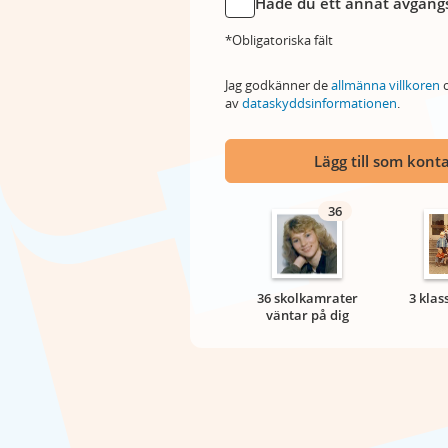
Hade du ett annat avgångs
*Obligatoriska fält
Jag godkänner de
allmänna villkoren
o
av
dataskyddsinformationen
.
Lägg till som kont
36
36 skolkamrater
3 klas
väntar på dig