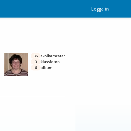
Logga in
36
skolkamrater
3
klassfoton
6
album