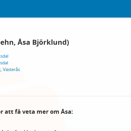
Rehn, Åsa Björklund)
usdal
sdal
, Västerås
ör att få veta mer om Åsa: