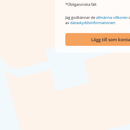
*Obligatoriska fält
Jag godkänner de
allmänna villkoren
o
av
dataskyddsinformationen
.
Lägg till som kont