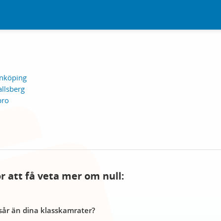
inköping
allsberg
bro
ör att få veta mer om null:
år än dina klasskamrater?