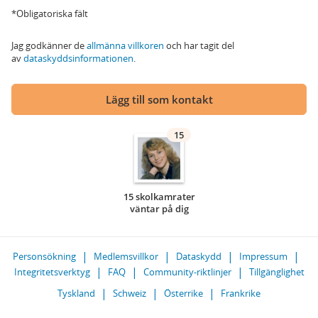
*Obligatoriska fält
Jag godkänner de
allmänna villkoren
och har tagit del
av
dataskyddsinformationen
.
Lägg till som kontakt
15
15 skolkamrater
väntar på dig
Personsökning
Medlemsvillkor
Dataskydd
Impressum
Integritetsverktyg
FAQ
Community-riktlinjer
Tillgänglighet
Tyskland
Schweiz
Österrike
Frankrike