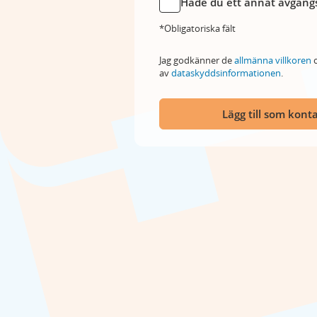
Hade du ett annat avgångs
*Obligatoriska fält
Jag godkänner de
allmänna villkoren
o
av
dataskyddsinformationen
.
Lägg till som kont