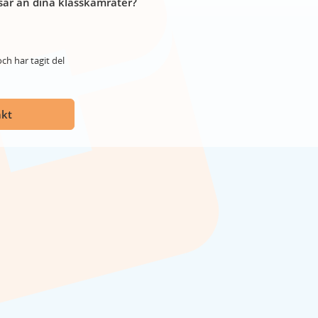
år än dina klasskamrater?
ch har tagit del
akt