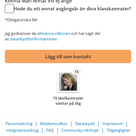
Kvinna
Man
Annat
Vill ej ange
Hade du ett annat avgångsår än dina klasskamrater?
*Obligatoriska fält
Jag godkänner de
allmänna villkoren
och har tagit del
av
dataskyddsinformationen
.
Lägg till som kontakt
15
15 skolkamrater
väntar på dig
Personsökning
Medlemsvillkor
Dataskydd
Impressum
Integritetsverktyg
FAQ
Community-riktlinjer
Tillgänglighet