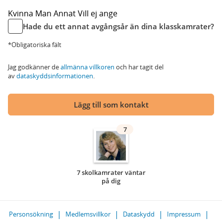
Kvinna
Man
Annat
Vill ej ange
Hade du ett annat avgångsår än dina klasskamrater?
*Obligatoriska fält
Jag godkänner de
allmänna villkoren
och har tagit del
av
dataskyddsinformationen
.
Lägg till som kontakt
7
7 skolkamrater väntar
på dig
Personsökning
Medlemsvillkor
Dataskydd
Impressum