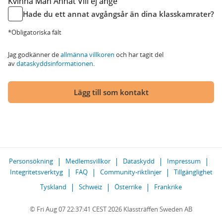
Kvinna
Man
Annat
Vill ej ange
Hade du ett annat avgångsår än dina klasskamrater?
*Obligatoriska fält
Jag godkänner de
allmänna villkoren
och har tagit del
av
dataskyddsinformationen
.
Lägg till som kontakt
Personsökning
Medlemsvillkor
Dataskydd
Impressum
Integritetsverktyg
FAQ
Community-riktlinjer
Tillgänglighet
Tyskland
Schweiz
Österrike
Frankrike
© Fri Aug 07 22:37:41 CEST 2026 Klassträffen Sweden AB