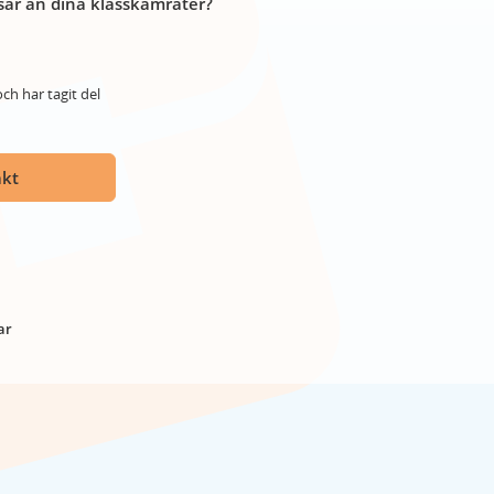
år än dina klasskamrater?
ch har tagit del
akt
ar