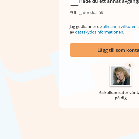
Hade du ett annat avgångs
*Obligatoriska fält
Jag godkänner de
allmänna villkoren
o
av
dataskyddsinformationen
.
Lägg till som kont
6
6 skolkamrater vänt
på dig