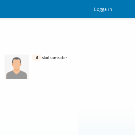
Logga in
6
skolkamrater