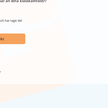
år än dina klasskamrater?
ch har tagit del
akt
r