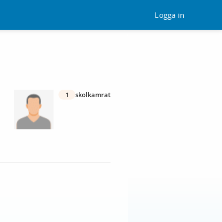
Logga in
1
skolkamrat