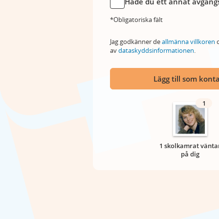
Hade du ett annat avgångs
*Obligatoriska fält
Jag godkänner de
allmänna villkoren
o
av
dataskyddsinformationen
.
Lägg till som kont
1
1 skolkamrat vänta
på dig