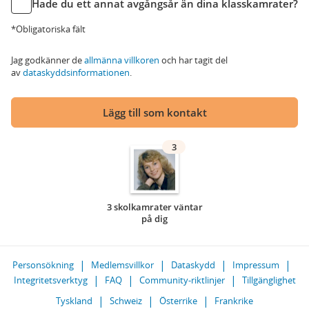
Hade du ett annat avgångsår än dina klasskamrater?
*Obligatoriska fält
Jag godkänner de
allmänna villkoren
och har tagit del
av
dataskyddsinformationen
.
Lägg till som kontakt
3
3 skolkamrater väntar
på dig
Personsökning
Medlemsvillkor
Dataskydd
Impressum
Integritetsverktyg
FAQ
Community-riktlinjer
Tillgänglighet
Tyskland
Schweiz
Österrike
Frankrike