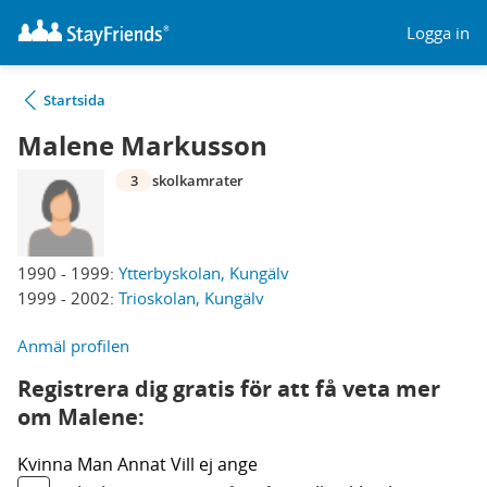
Logga in
Startsida
Malene Markusson
3
skolkamrater
1990 - 1999:
Ytterbyskolan, Kungälv
1999 - 2002:
Trioskolan, Kungälv
Anmäl profilen
Registrera dig gratis för att få veta mer
om Malene:
Kvinna
Man
Annat
Vill ej ange