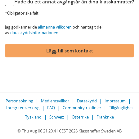
Hade du ett annat avgångsår än dina klasskamrater?
*Obligatoriska fält
Jag godkänner de
allmänna villkoren
och har tagit del
av
dataskyddsinformationen
.
Lägg till som kontakt
Personsökning
Medlemsvillkor
Dataskydd
Impressum
Integritetsverktyg
FAQ
Community-riktlinjer
Tillgänglighet
Tyskland
Schweiz
Österrike
Frankrike
© Thu Aug 06 21:20:41 CEST 2026 Klassträffen Sweden AB