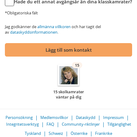
Hade du ett annat avgångsår än dina klasskamrater?
*Obligatoriska fält
Jag godkänner de
allmänna villkoren
och har tagit del
av
dataskyddsinformationen
.
Lägg till som kontakt
15
15 skolkamrater
väntar på dig
Personsökning
Medlemsvillkor
Dataskydd
Impressum
Integritetsverktyg
FAQ
Community-riktlinjer
Tillgänglighet
Tyskland
Schweiz
Österrike
Frankrike