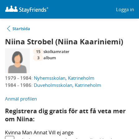
Logga in
Startsida
Niina Strobel (Niina Kaariniemi)
15
skolkamrater
3
album
1979 - 1984:
Nyhemsskolan, Katrineholm
1984 - 1986:
Duveholmsskolan, Katrineholm
Anmäl profilen
Registrera dig gratis för att få veta mer
om Niina:
Kvinna
Man
Annat
Vill ej ange