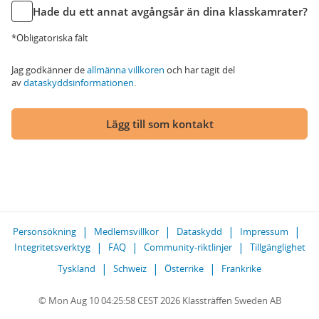
Hade du ett annat avgångsår än dina klasskamrater?
*Obligatoriska fält
Jag godkänner de
allmänna villkoren
och har tagit del
av
dataskyddsinformationen
.
Lägg till som kontakt
Personsökning
Medlemsvillkor
Dataskydd
Impressum
Integritetsverktyg
FAQ
Community-riktlinjer
Tillgänglighet
Tyskland
Schweiz
Österrike
Frankrike
© Mon Aug 10 04:25:58 CEST 2026 Klassträffen Sweden AB