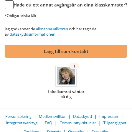
Hade du ett annat avgångsår än dina klasskamrater?
*Obligatoriska fält
Jag godkänner de
allmänna villkoren
och har tagit del
av
dataskyddsinformationen
.
Lägg till som kontakt
1
1 skolkamrat väntar
på dig
Personsökning
Medlemsvillkor
Dataskydd
Impressum
Integritetsverktyg
FAQ
Community-riktlinjer
Tillgänglighet
Tyskland
Schweiz
Österrike
Frankrike