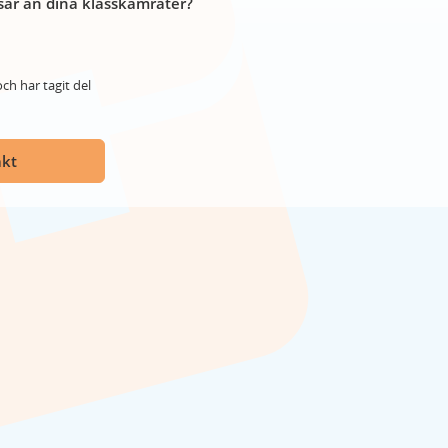
år än dina klasskamrater?
ch har tagit del
akt