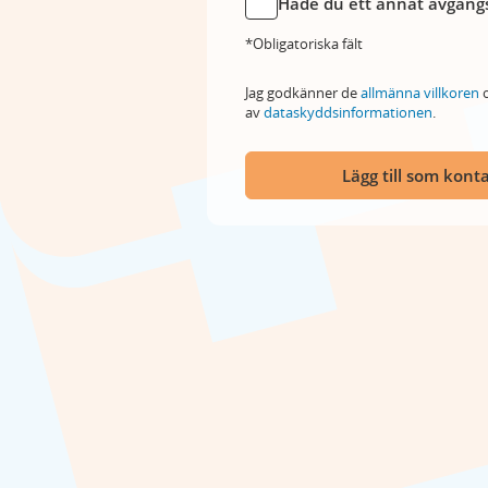
Hade du ett annat avgångs
*Obligatoriska fält
Jag godkänner de
allmänna villkoren
o
av
dataskyddsinformationen
.
Lägg till som kont