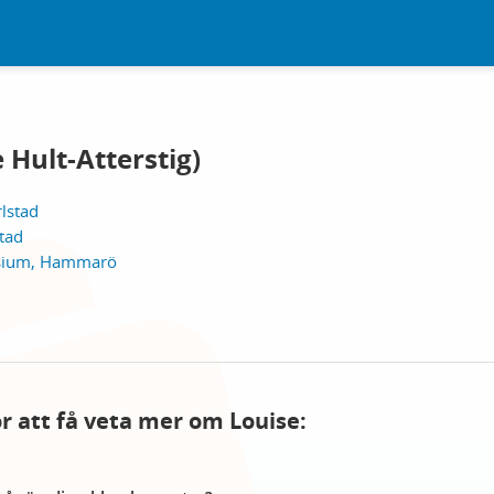
 Hult-Atterstig)
lstad
stad
ium, Hammarö
ör att få veta mer om Louise: