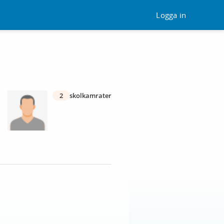
Logga in
2
skolkamrater