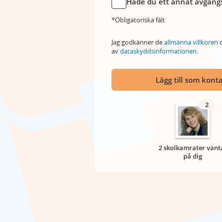
Hade du ett annat avgångs
*Obligatoriska fält
Jag godkänner de
allmänna villkoren
o
av
dataskyddsinformationen
.
Lägg till som kont
2
2 skolkamrater vänt
på dig