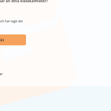
år än dina klasskamrater?
ch har tagit del
akt
ar