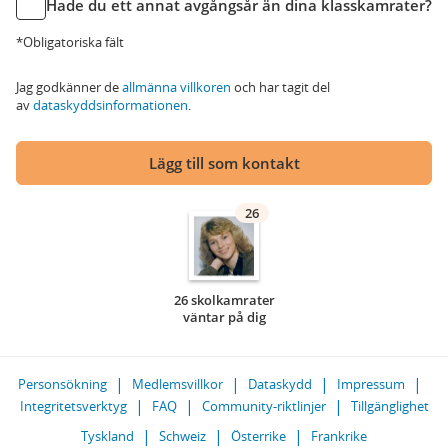
Hade du ett annat avgångsår än dina klasskamrater?
*Obligatoriska fält
Jag godkänner de
allmänna villkoren
och har tagit del
av
dataskyddsinformationen
.
Lägg till som kontakt
26
26 skolkamrater
väntar på dig
Personsökning
Medlemsvillkor
Dataskydd
Impressum
Integritetsverktyg
FAQ
Community-riktlinjer
Tillgänglighet
Tyskland
Schweiz
Österrike
Frankrike