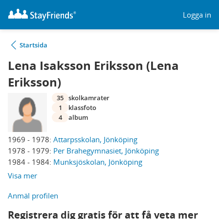
Logga in
Startsida
Lena Isaksson Eriksson (Lena
Eriksson)
35
skolkamrater
1
klassfoto
4
album
1969 - 1978:
Attarpsskolan, Jönköping
1978 - 1979:
Per Brahegymnasiet, Jönköping
1984 - 1984:
Munksjöskolan, Jönköping
Visa mer
Anmäl profilen
Registrera dig gratis för att få veta mer