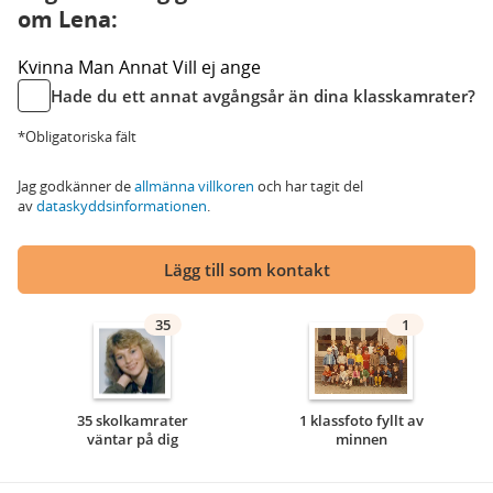
om Lena:
Kvinna
Man
Annat
Vill ej ange
Hade du ett annat avgångsår än dina klasskamrater?
*Obligatoriska fält
Jag godkänner de
allmänna villkoren
och har tagit del
av
dataskyddsinformationen
.
Lägg till som kontakt
35
1
35 skolkamrater
1 klassfoto fyllt av
väntar på dig
minnen