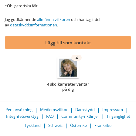
*Obligatoriska fält
Jag godkänner de
allmänna villkoren
och har tagit del
av
dataskyddsinformationen
.
Lägg till som kontakt
4
4 skolkamrater väntar
på dig
Personsökning
Medlemsvillkor
Dataskydd
Impressum
Integritetsverktyg
FAQ
Community-riktlinjer
Tillgänglighet
Tyskland
Schweiz
Österrike
Frankrike