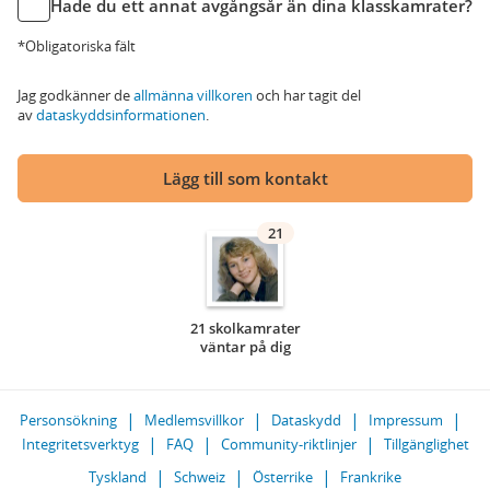
Hade du ett annat avgångsår än dina klasskamrater?
*Obligatoriska fält
Jag godkänner de
allmänna villkoren
och har tagit del
av
dataskyddsinformationen
.
Lägg till som kontakt
21
21 skolkamrater
väntar på dig
Personsökning
Medlemsvillkor
Dataskydd
Impressum
Integritetsverktyg
FAQ
Community-riktlinjer
Tillgänglighet
Tyskland
Schweiz
Österrike
Frankrike