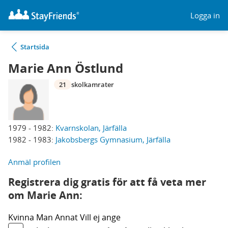
Logga in
Startsida
Marie Ann Östlund
21
skolkamrater
1979 - 1982:
Kvarnskolan, Järfälla
1982 - 1983:
Jakobsbergs Gymnasium, Järfälla
Anmäl profilen
Registrera dig gratis för att få veta mer
om Marie Ann:
Kvinna
Man
Annat
Vill ej ange