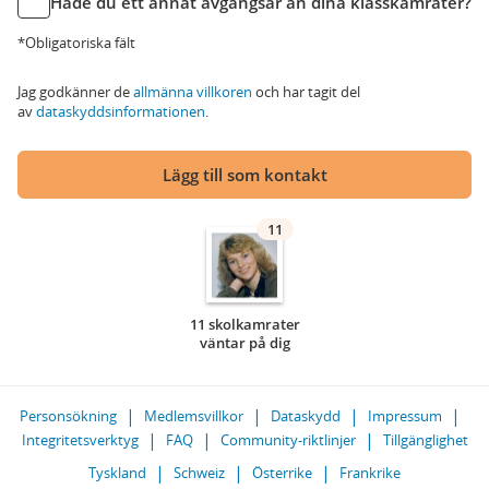
Hade du ett annat avgångsår än dina klasskamrater?
*Obligatoriska fält
Jag godkänner de
allmänna villkoren
och har tagit del
av
dataskyddsinformationen
.
Lägg till som kontakt
11
11 skolkamrater
väntar på dig
Personsökning
Medlemsvillkor
Dataskydd
Impressum
Integritetsverktyg
FAQ
Community-riktlinjer
Tillgänglighet
Tyskland
Schweiz
Österrike
Frankrike