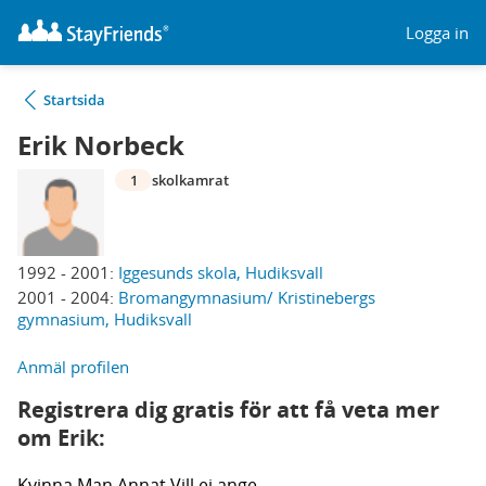
Logga in
Startsida
Erik Norbeck
1
skolkamrat
1992 - 2001:
Iggesunds skola, Hudiksvall
2001 - 2004:
Bromangymnasium/ Kristinebergs
gymnasium, Hudiksvall
Anmäl profilen
Registrera dig gratis för att få veta mer
om Erik:
Kvinna
Man
Annat
Vill ej ange