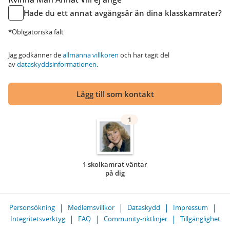
Hade du ett annat avgångsår än dina klasskamrater?
*Obligatoriska fält
Jag godkänner de
allmänna villkoren
och har tagit del
av
dataskyddsinformationen
.
Lägg till som kontakt
1
1 skolkamrat väntar
på dig
Personsökning
Medlemsvillkor
Dataskydd
Impressum
Integritetsverktyg
FAQ
Community-riktlinjer
Tillgänglighet