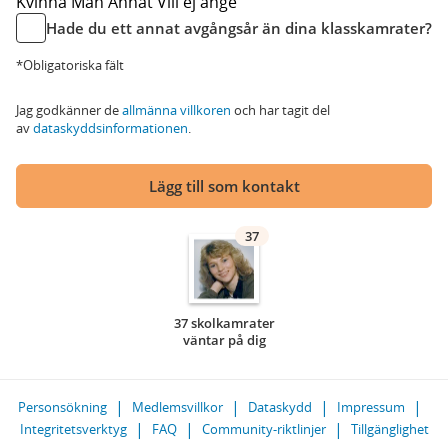
Kvinna
Man
Annat
Vill ej ange
Hade du ett annat avgångsår än dina klasskamrater?
*Obligatoriska fält
Jag godkänner de
allmänna villkoren
och har tagit del
av
dataskyddsinformationen
.
Lägg till som kontakt
37
37 skolkamrater
väntar på dig
Personsökning
Medlemsvillkor
Dataskydd
Impressum
Integritetsverktyg
FAQ
Community-riktlinjer
Tillgänglighet